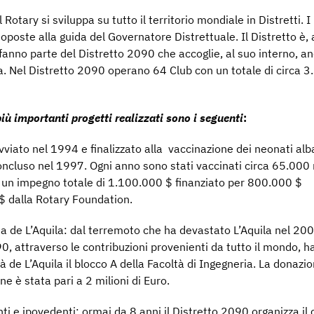
 Rotary si sviluppa su tutto il territorio mondiale in Distretti. I
oposte alla guida del Governatore Distrettuale. Il Distretto è, 
 fanno parte del Distretto 2090 che accoglie, al suo interno, an
a. Nel Distretto 2090 operano 64 Club con un totale di circa 3
 più importanti progetti realizzati sono i seguenti
:
avviato nel 1994 e finalizzato alla vaccinazione dei neonati alb
 concluso nel 1997. Ogni anno sono stati vaccinati circa 65.000
 un impegno totale di 1.100.000 $ finanziato per 800.000 $
 $ dalla Rotary Foundation.
ia de L’Aquila: dal terremoto che ha devastato L’Aquila nel 200
90, attraverso le contribuzioni provenienti da tutto il mondo, 
tà de L’Aquila il blocco A della Facoltà di Ingegneria. La donazi
ne è stata pari a 2 milioni di Euro.
ti e ipovedenti: ormai da 8 anni il Distretto 2090 organizza il 