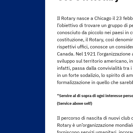
Il Rotary nasce a Chicago il 23 feb
l’obiettivo di trovare un gruppo di 
conosciuto da piccolo nei paesi in 
costituzione, il Rotary, così denomin
rispettivi uffici, conosce un consid
Canada. Nel 1921 l’organizzazione a
sviluppo sul territorio americano, in
infatti, passa dalla convivialità tra
in un forte sodalizio, lo spirito di a
formalizzazione in quello che sarebb
“Servire al di sopra di ogni interesse pers
(Service above self)
Il percorso di nascita di nuovi club 
Rotary è un’organizzazione mondiale
forniscono servizi umanitari, incorag