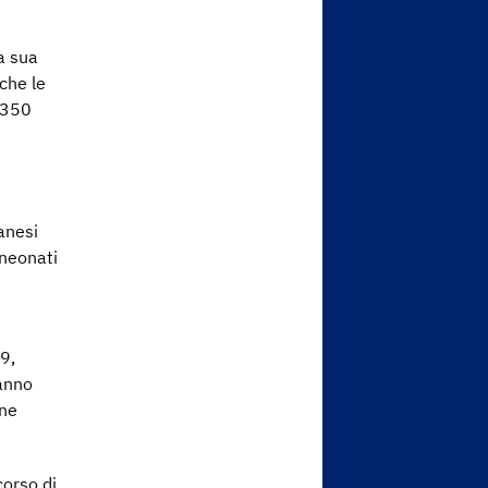
a sua
che le
.350
anesi
 neonati
9,
hanno
one
corso di