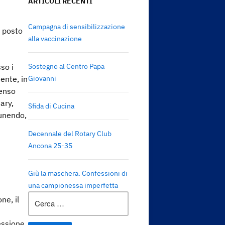
ARTICOLI RECENTI
Campagna di sensibilizzazione
a posto
alla vaccinazione
so i
Sostegno al Centro Papa
ente, in
Giovanni
tenso
ary,
Sfida di Cucina
 unendo,
Decennale del Rotary Club
Ancona 25-35
Giù la maschera. Confessioni di
una campionessa imperfetta
Ricerca
ne, il
per:
fessione