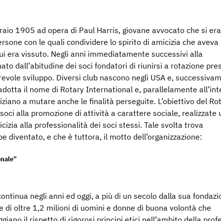
braio 1905 ad opera di Paul Harris, giovane avvocato che si er
persone con le quali condividere lo spirito di amicizia che aveva
cui era vissuto. Negli anni immediatamente successivi alla
ato dall’abitudine dei soci fondatori di riunirsi a rotazione pres
erevole sviluppo. Diversi club nascono negli USA e, successivam
dotta il nome di Rotary International e, parallelamente all’in
iziano a mutare anche le finalità perseguite. L’obiettivo del Rot
 i soci alla promozione di attività a carattere sociale, realizzate
micizia alla professionalità dei soci stessi. Tale svolta trova
e diventato, e che è tuttora, il motto dell’organizzazione:
onale”
continua negli anni ed oggi, a più di un secolo dalla sua fondazio
 di oltre 1,2 milioni di uomini e donne di buona volontà che
giano il rispetto di rigorosi principi etici nell’ambito della pro