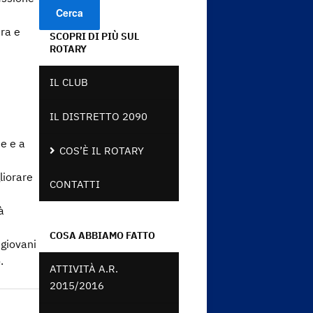
ura e
SCOPRI DI PIÙ SUL
ROTARY
IL CLUB
IL DISTRETTO 2090
ne e a
COS’È IL ROTARY
liorare
CONTATTI
à
COSA ABBIAMO FATTO
 giovani
.
ATTIVITÀ A.R.
2015/2016