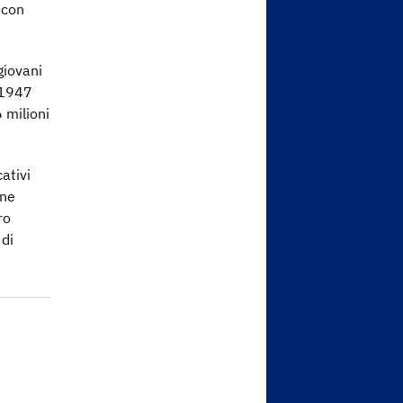
 con
giovani
l 1947
 milioni
ativi
ene
ro
 di