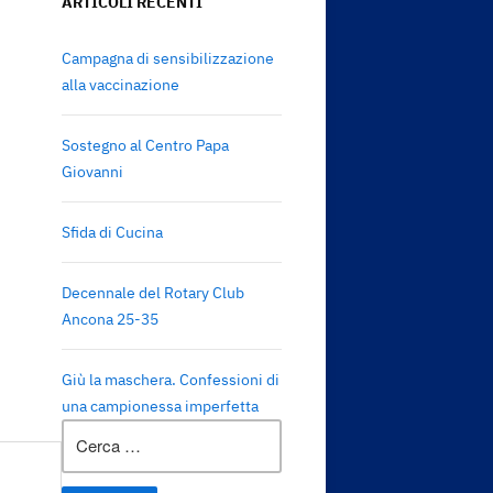
ARTICOLI RECENTI
Campagna di sensibilizzazione
alla vaccinazione
Sostegno al Centro Papa
Giovanni
Sfida di Cucina
Decennale del Rotary Club
Ancona 25-35
Giù la maschera. Confessioni di
una campionessa imperfetta
Ricerca
per: