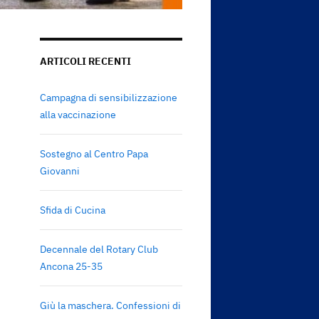
ARTICOLI RECENTI
Campagna di sensibilizzazione
alla vaccinazione
Sostegno al Centro Papa
Giovanni
Sfida di Cucina
Decennale del Rotary Club
Ancona 25-35
Giù la maschera. Confessioni di