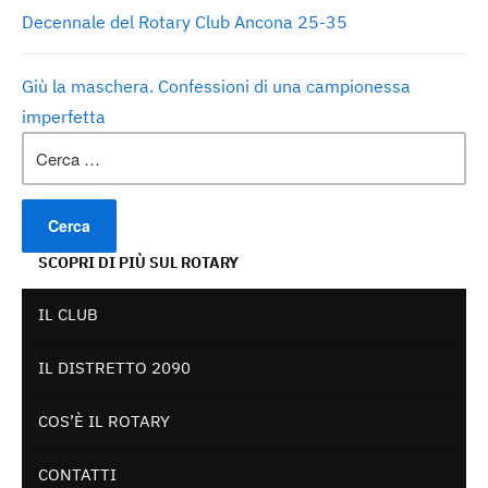
Decennale del Rotary Club Ancona 25-35
Giù la maschera. Confessioni di una campionessa
imperfetta
Ricerca
per:
SCOPRI DI PIÙ SUL ROTARY
IL CLUB
IL DISTRETTO 2090
COS’È IL ROTARY
CONTATTI