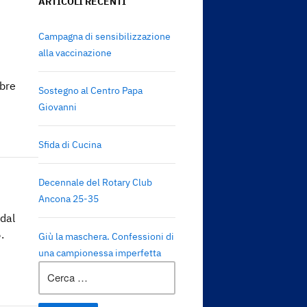
ARTICOLI RECENTI
Campagna di sensibilizzazione
alla vaccinazione
mbre
Sostegno al Centro Papa
Giovanni
Sfida di Cucina
Decennale del Rotary Club
Ancona 25-35
 dal
.
Giù la maschera. Confessioni di
una campionessa imperfetta
Ricerca
per: