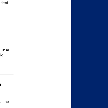
identi
eme ai
rio…
5
zione