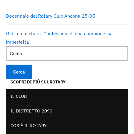
Decennale del Rotary Club Ancona 25-35
Giù la maschera. Confessioni di una campionessa
imperfetta
Ricerca
per:
SCOPRI DI PIÙ SUL ROTARY
IL CLUB
IL DISTRETTO 2090
COS’È IL ROTARY