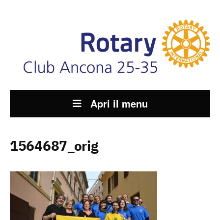
Apri il menu
1564687_orig