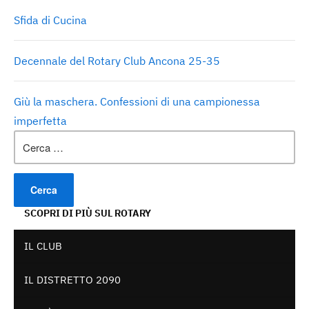
Sfida di Cucina
Decennale del Rotary Club Ancona 25-35
Giù la maschera. Confessioni di una campionessa
imperfetta
Ricerca
per:
SCOPRI DI PIÙ SUL ROTARY
IL CLUB
IL DISTRETTO 2090